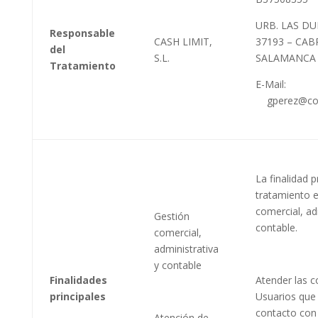
URB. LAS DU
Responsable
CASH LIMIT,
37193 – CAB
del
S.L.
SALAMANCA
Tratamiento
E-Mail:
gperez@com
La finalidad p
tratamiento e
comercial, ad
Gestión
contable.
comercial,
administrativa
y contable
Finalidades
Atender las c
principales
Usuarios que
contacto con
Atención de