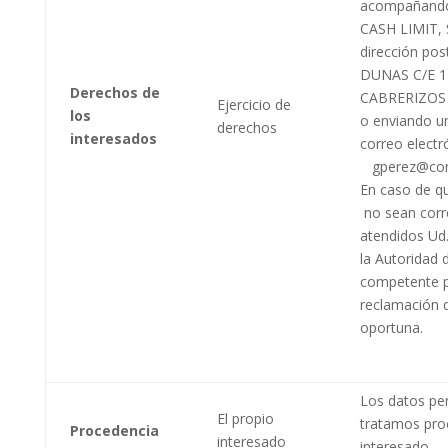
acompañando
CASH LIMIT, S
dirección pos
DUNAS C/E 1
Derechos de
CABRERIZOS
Ejercicio de
los
o enviando u
derechos
interesados
correo electr
gperez@com
En caso de q
no sean cor
atendidos Ud.
la Autoridad 
competente p
reclamación 
oportuna.
Los datos pe
El propio
tratamos pro
Procedencia
interesado
interesado.