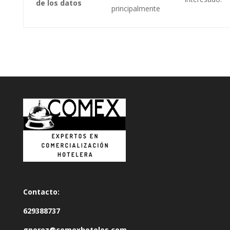
de los datos
principalmente
Contacto:
629388737
gperez@comexhoteles.com