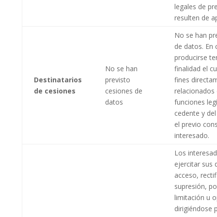
legales de pr
resulten de a
No se han pr
de datos. En 
producirse te
No se han
finalidad el 
Destinatarios
previsto
fines directa
de cesiones
cesiones de
relacionados 
datos
funciones leg
cedente y del
el previo con
interesado.
Los interesa
ejercitar sus
acceso, rectif
supresión, por
limitación u 
dirigiéndose p